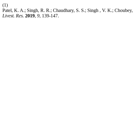
(1)
Patel, K. A.; Singh, R. R.; Chaudhary, S. S.; Singh , V. K.; Choubey,
Livest. Res.
2019
,
9
, 139-147.